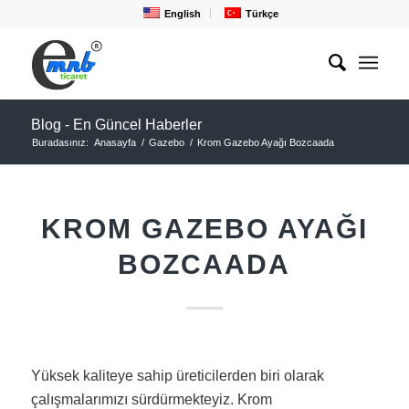
English
Türkçe
Blog - En Güncel Haberler
Buradasınız:
Anasayfa
/
Gazebo
/
Krom Gazebo Ayağı Bozcaada
KROM GAZEBO AYAĞI
BOZCAADA
Yüksek kaliteye sahip üreticilerden biri olarak
çalışmalarımızı sürdürmekteyiz. Krom