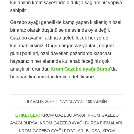
kullanılan krom sayesinde oldukça sağlam bir yapıya
sahiptir.
Gazebo ayağı genellikle kamp yapan kişiler için özel
bir araç olarak düşünülse de aslında öyle değil.
Gazebo ayağını aklınıza gelebilecek her yerde
kullanabilirsiniz. Düğün organizasyonları, doğum
günü partileri, özel davetler, pazarlarda kısacası
hayatınızın her alanında kullanabileceğiniz çok
amaçlı bir üründür.
Krom Gazebo ayağı Bursa
’da
bulunan firmamızdan temin edebilirsiniz.
9 ARALIK 2020
/
YAYINLAYAN:
1007ADMIN
ETIKETLER:
KROM GAZEBO AYAĞI
,
KROM GAZEBO
AYAĞI BURSA
,
KROM GAZEBO AYAĞI BURSA FIRMALARI
,
KROM GAZEBO AYAĞI FIYATLARI BURSA
,
KROM