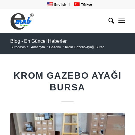
English
Türkçe
Blog - En Güncel Haberler
Buradasınız:
Anasayfa
/
Gazebo
/
Krom Gazebo Ayağı Bursa
KROM GAZEBO AYAĞI
BURSA