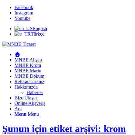
Facebook
Instagram
Youtube
English
Türkçe
MNBE Ahşap
MNBE Krom
MNBE Marin
MNBE Döküm
Referanslarımız
Hakkımızda
Haberler
Bize Ulaşın
Online Alışveriş
Ara
Menu
Menu
Şunun için etiket arşivi: krom