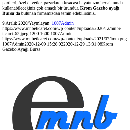
partileri, özel davetler, pazarlarda kısacası hayatınızın her alanında
kullanabileceğiniz çok amaçlı bir üründür.
Krom Gazebo ayağı
Bursa
’da bulunan firmamızdan temin edebilirsiniz.
9 Aralık 2020
/
Yayınlayan:
1007Admin
https://www.mnbeticaret.com/wp-content/uploads/2020/12/mnbe-
ticaret-62.jpeg
1200
1600
1007Admin
https://www.mnbeticaret.com/wp-content/uploads/2021/02/imm.png
1007Admin
2020-12-09 15:28:02
2020-12-29 13:31:08
Krom
Gazebo Ayağı Bursa