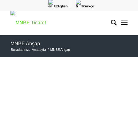
English
Türkçe
MNBE Ahşap
Buradasınız:
Anasayfa
/
MNBE Ahşap