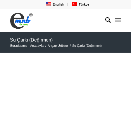
English
Türkçe
Su Çarkı (Değirmen)
Buradasınız:
Anasayfa
/
Ahşap Ürünler
/
Su Çarkı (Değirmen)
SU ÇARKI