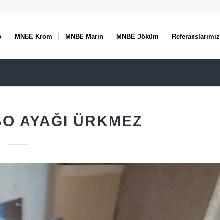
p
MNBE Krom
MNBE Marin
MNBE Döküm
Referanslarımız
O AYAĞI ÜRKMEZ