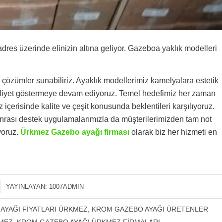
res üzerinde elinizin altına geliyor. Gazeboa yaklık modelleri
çözümler sunabiliriz. Ayaklık modellerimiz kamelyalara estetik
faaliyet göstermeye devam ediyoruz. Temel hedefimiz her zaman
z içerisinde kalite ve çeşit konusunda beklentileri karşılıyoruz.
onrası destek uygulamalarımızla da müşterilerimizden tam not
uyoruz.
Ürkmez Gazebo ayağı firması
olarak biz her hizmeti en
YAYINLAYAN:
1007ADMIN
AYAĞI FIYATLARI ÜRKMEZ
,
KROM GAZEBO AYAĞI ÜRETENLER
MEZ
,
KROM GAZEBO AYAĞI ÜRKMEZ FIRMALARI