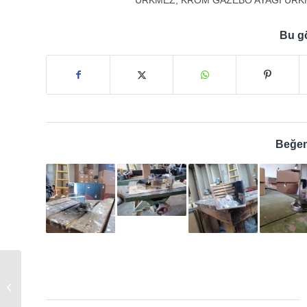
Bu gö
Beğen
Krom Gazebo Ayağı
Gümüldür