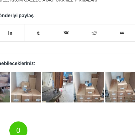
nderiyi paylaş
ebilecekleriniz:
0