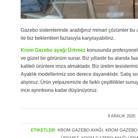
Gazebo sistemlerinde aradığınız mimari çözümler bu ad
ile biz beklentileri fazlasıyla karşılayabiliriz.
Krom Gazebo ayağı Ürkmez
konusunda profesyonel 
ve güzel bir görünüm sunar. Biz yıllardır bu alanda 
kaliteli ürünlere imza atmaktadır. Biz üretim tesislerimi
Ayaklık modellerimiz son derece dayanıklıdır. Satış s
alıyoruz. Ürün yelpazemizle de farklı çeşitlilikler sun
ince ayrıntısına kadar düşünüyoruz.
9 ARALIK 2020
/
ETIKETLER:
KROM GAZEBO AYAĞI
,
KROM GAZEBO 
ÜRKMEZ
,
KROM GAZEBO AYAĞI ÜRK