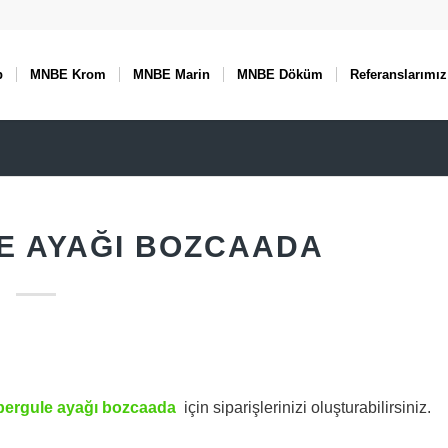
p
MNBE Krom
MNBE Marin
MNBE Döküm
Referanslarımız
E AYAĞI BOZCAADA
pergule ayağı bozcaada
için siparişlerinizi oluşturabilirsiniz.