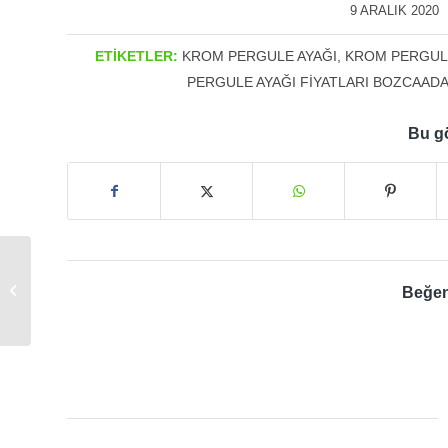
9 ARALIK 2020
/
ETIKETLER:
KROM PERGULE AYAĞI
,
KROM PERGUL
PERGULE AYAĞI FIYATLARI BOZCAAD
Bu gö
Krom Pergule Ayağı
Beğen
İstanbul