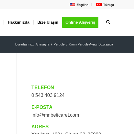
English
Türkçe
Hakkımızda
Bize Ulaşın
Online Alışveriş
Buradasınız:
Anasayfa
/
Pergule
/
Krom Pergule Ayağı Bozcaada
TELEFON
0 543 403 9124
E-POSTA
info@mnbeticaret.com
ADRES