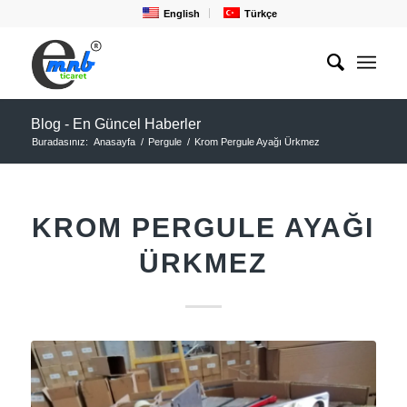
English
Türkçe
Blog - En Güncel Haberler
Buradasınız:
Anasayfa
/
Pergule
/
Krom Pergule Ayağı Ürkmez
KROM PERGULE AYAĞI
ÜRKMEZ