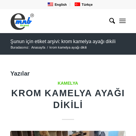
English
Türkçe
Şunun için etiket arşivi: krom kamelya ayağı dikili
Buradasınız:
Anasayfa
/
krom kamelya ayağı dikili
Yazılar
KAMELYA
KROM KAMELYA AYAĞI
DIKILI