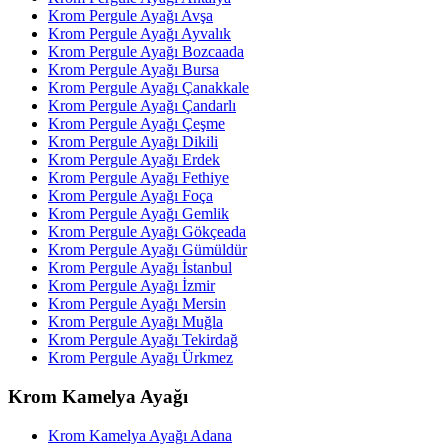
Krom Pergule Ayağı Avşa
Krom Pergule Ayağı Ayvalık
Krom Pergule Ayağı Bozcaada
Krom Pergule Ayağı Bursa
Krom Pergule Ayağı Çanakkale
Krom Pergule Ayağı Çandarlı
Krom Pergule Ayağı Çeşme
Krom Pergule Ayağı Dikili
Krom Pergule Ayağı Erdek
Krom Pergule Ayağı Fethiye
Krom Pergule Ayağı Foça
Krom Pergule Ayağı Gemlik
Krom Pergule Ayağı Gökçeada
Krom Pergule Ayağı Gümüldür
Krom Pergule Ayağı İstanbul
Krom Pergule Ayağı İzmir
Krom Pergule Ayağı Mersin
Krom Pergule Ayağı Muğla
Krom Pergule Ayağı Tekirdağ
Krom Pergule Ayağı Ürkmez
Krom Kamelya Ayağı
Krom Kamelya Ayağı Adana