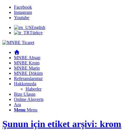
Facebook
Instagram
Youtube
English
Türkçe
MNBE Ahşap
MNBE Krom
MNBE Marin
MNBE Döküm
Referanslarımız
Hakkımızda
Haberler
Bize Ulaşın
Online Alışveriş
Ara
Menu
Menu
Şunun için etiket arşivi: krom