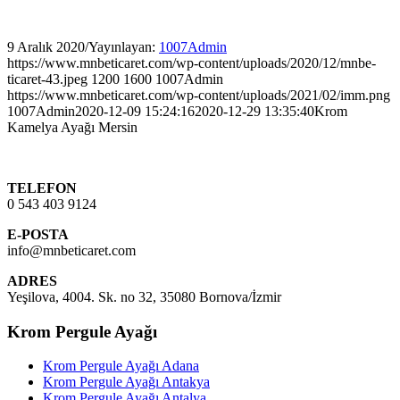
9 Aralık 2020
/
Yayınlayan:
1007Admin
https://www.mnbeticaret.com/wp-content/uploads/2020/12/mnbe-
ticaret-43.jpeg
1200
1600
1007Admin
https://www.mnbeticaret.com/wp-content/uploads/2021/02/imm.png
1007Admin
2020-12-09 15:24:16
2020-12-29 13:35:40
Krom
Kamelya Ayağı Mersin
TELEFON
0 543 403 9124
E-POSTA
info@mnbeticaret.com
ADRES
Yeşilova, 4004. Sk. no 32, 35080 Bornova/İzmir
Krom Pergule Ayağı
Krom Pergule Ayağı Adana
Krom Pergule Ayağı Antakya
Krom Pergule Ayağı Antalya