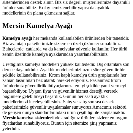
sistemlerinden destek alınır. Biz siz değerli müşterilerimize dayanıklı
ürünler sunabiliriz. Kolay temizlenebilir yapısı da ayaklık
modellerinin ön plana çıkmasını sağlar.
Mersin Kamelya Ayağı
Kamelya ayağı
her mekanda kullanılabilen ürünlerden bir tanesidir.
Biz avantajlı paketlerimizle sizlere en özel çözümler sunabiliriz.
Bahçelerde, çatılarda ya da kamelyalar güvenle kullanılır. Her türlü
zemin üzerinde kamelya ayaklarından yararlanabilirsiniz.
Ürettiğimiz kamelya modelleri yüksek kalitededir. Dış ortamlara son
derece dayanıklıdır. Ayaklık modellerimizi uzun süre güvenilir bir
şekilde kullanabilirsiniz. Krom kaplı kamelya ürün gruplarında her
zaman tasarımları baz alarak hareket ediyoruz. Paslanmaz krom
ürünlerimiz güvenilirlik ihtiyaçlarınıza en iyi şekilde yanıt vermeyi
başarabiliyor. Uygun fiyat ve güvenilir hizmet desteği vererek
bugünlere gelebilmeyi başardık. Günün her saati ayaklık
modellerimizi inceleyebilirsiniz. Satış ve satış sonrası destek
paketlerimizle güvenilir uygulamalar sunuyoruz Amacımız sektörü
de gelişen dünya standartlarındaki ürün çeşitliliği ile karşılamaktır.
Mersinkamelya sistemleri
nde aradığınız ürünleri sizlere en uygun
fiyatlardan sunabiliyoruz. Bunun için sitemize giriş yapmanız
yeterlidir.