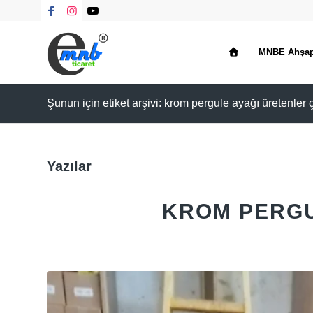
MNBE Ahşa
Şunun için etiket arşivi: krom pergule ayağı üretenler
Yazılar
KROM PERGU