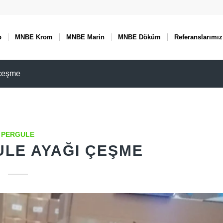
p
MNBE Krom
MNBE Marin
MNBE Döküm
Referanslarımız
 çeşme
PERGULE
LE AYAĞI ÇEŞME