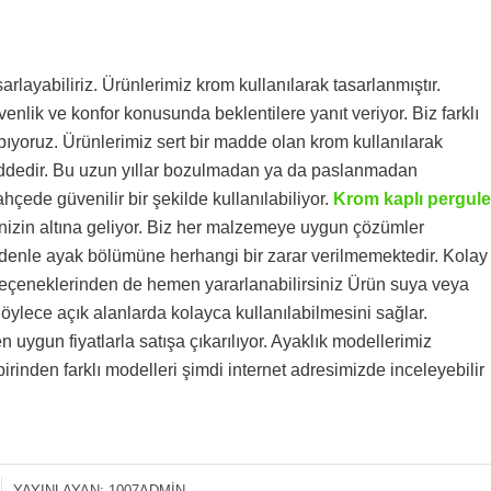
sarlayabiliriz. Ürünlerimiz krom kullanılarak tasarlanmıştır.
venlik ve konfor konusunda beklentilere yanıt veriyor. Biz farklı
yapıyoruz. Ürünlerimiz sert bir madde olan krom kullanılarak
maddedir. Bu uzun yıllar bozulmadan ya da paslanmadan
ahçede güvenilir bir şekilde kullanılabiliyor.
Krom kaplı pergule
inizin altına geliyor. Biz her malzemeye uygun çözümler
edenle ayak bölümüne herhangi bir zarar verilmemektedir. Kolay
ık seçeneklerinden de hemen yararlanabilirsiniz Ürün suya veya
Böylece açık alanlarda kolayca kullanılabilmesini sağlar.
 uygun fiyatlarla satışa çıkarılıyor. Ayaklık modellerimiz
irinden farklı modelleri şimdi internet adresimizde inceleyebilir
YAYINLAYAN:
1007ADMIN