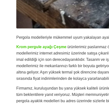
Pergola modelleriyle mükemmel uyum yakalayan ayaklık
Krom pergule ayağı Çeşme
ürünlerimiz paslanmaz öz
modellerimiz internet adresimiz üzerinde satışa çıkarı
imal edildiği için son derecedayanıklıdır. Tasarım ve iş
modellerimiz ile mekanlarınızı farklı bir boyuta getiriyo
altına geliyor. Aşırı yüksek termal şok direncine daya
sırasında fiyat indirimlerinden de kolayca yararlanabili
Firmamız, kuruluşundan bu yana yüksek kaliteli ürünle
tüm beklentilere yanıt veriyoruz. Müşteri memnuniyeti
pergola ayaklık modelleri bu adres üzerinde sizlerle bi