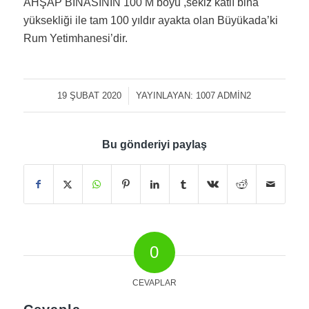
AHŞAP BİNASININ 100 M boyu ,sekiz katlı bina
yüksekliği ile tam 100 yıldır ayakta olan Büyükada’ki
Rum Yetimhanesi’dir.
19 ŞUBAT 2020
/
YAYINLAYAN:
1007 ADMIN2
Bu gönderiyi paylaş
0
CEVAPLAR