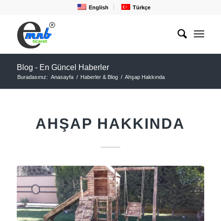
English
Türkçe
Blog - En Güncel Haberler
Buradasınız:
Anasayfa
/
Haberler & Blog
/
Ahşap Hakkında
AHŞAP HAKKINDA