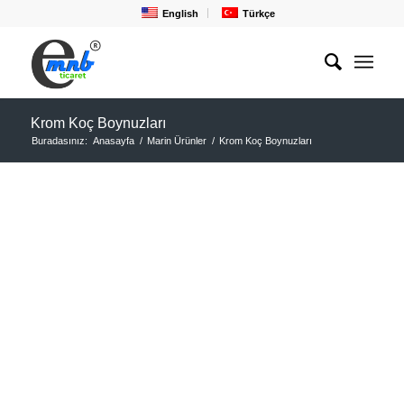
English
Türkçe
Krom Koç Boynuzları
Buradasınız:
Anasayfa
/
Marin Ürünler
/
Krom Koç Boynuzları
KROM KOÇ
BOYNUZU