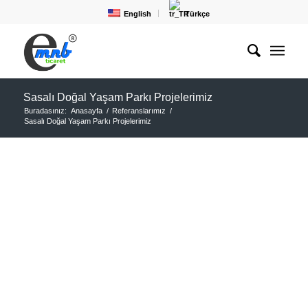
English
Türkçe
Sasalı Doğal Yaşam Parkı Projelerimiz
Buradasınız:
Anasayfa
/
Referanslarımız
/
Sasalı Doğal Yaşam Parkı Projelerimiz