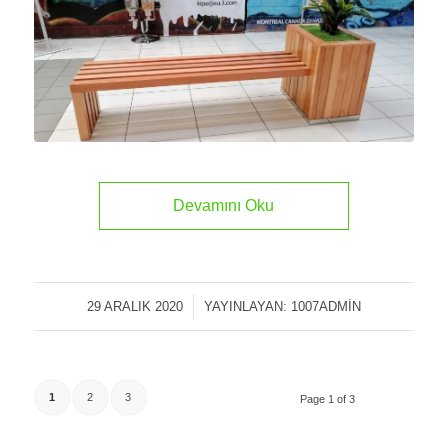
Devamını Oku
29 ARALIK 2020
/
YAYINLAYAN:
1007ADMIN
1
2
3
Page 1 of 3