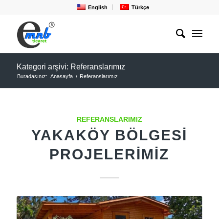
English
Türkçe
Kategori arşivi: Referanslarımız
Buradasınız:
Anasayfa
/
Referanslarımız
REFERANSLARIMIZ
YAKAKÖY BÖLGESI
PROJELERIMIZ