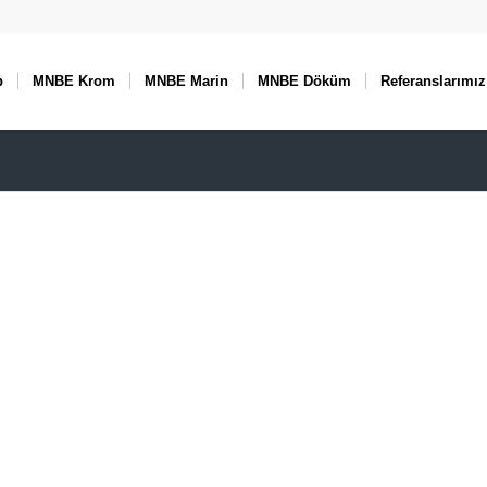
p
MNBE Krom
MNBE Marin
MNBE Döküm
Referanslarımız