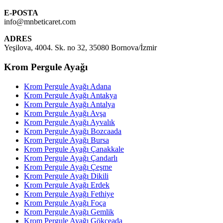
E-POSTA
info@mnbeticaret.com
ADRES
Yeşilova, 4004. Sk. no 32, 35080 Bornova/İzmir
Krom Pergule Ayağı
Krom Pergule Ayağı Adana
Krom Pergule Ayağı Antakya
Krom Pergule Ayağı Antalya
Krom Pergule Ayağı Avşa
Krom Pergule Ayağı Ayvalık
Krom Pergule Ayağı Bozcaada
Krom Pergule Ayağı Bursa
Krom Pergule Ayağı Çanakkale
Krom Pergule Ayağı Çandarlı
Krom Pergule Ayağı Çeşme
Krom Pergule Ayağı Dikili
Krom Pergule Ayağı Erdek
Krom Pergule Ayağı Fethiye
Krom Pergule Ayağı Foça
Krom Pergule Ayağı Gemlik
Krom Pergule Ayağı Gökçeada