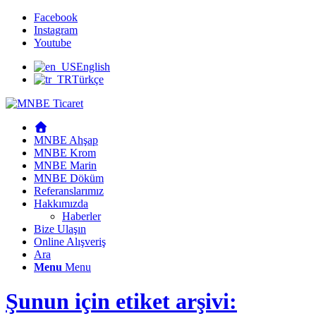
Facebook
Instagram
Youtube
English
Türkçe
MNBE Ahşap
MNBE Krom
MNBE Marin
MNBE Döküm
Referanslarımız
Hakkımızda
Haberler
Bize Ulaşın
Online Alışveriş
Ara
Menu
Menu
Şunun için etiket arşivi: