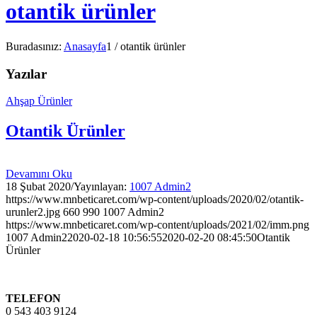
otantik ürünler
Buradasınız:
Anasayfa
1
/
otantik ürünler
Yazılar
Ahşap Ürünler
Otantik Ürünler
Devamını Oku
18 Şubat 2020
/
Yayınlayan:
1007 Admin2
https://www.mnbeticaret.com/wp-content/uploads/2020/02/otantik-
urunler2.jpg
660
990
1007 Admin2
https://www.mnbeticaret.com/wp-content/uploads/2021/02/imm.png
1007 Admin2
2020-02-18 10:56:55
2020-02-20 08:45:50
Otantik
Ürünler
TELEFON
0 543 403 9124